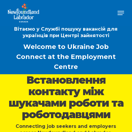
Skip
Men
to
Close
main
Menu
content
Вітаємо у Службі пошуку вакансій для
українців при Центрі зайнятості
Welcome to Ukraine Job
Connect at the Employment
Centre
Встановлення
контакту між
шукачами роботи та
роботодавцями
Connecting job seekers and employers