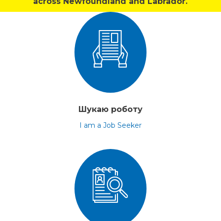
across Newfoundland and Labrador.
Шукаю роботу
I am a Job Seeker