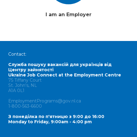
I am an Employer
Contact:
Служба пошуку вакансій для українців від
Центру зайнятості
Ukraine Job Connect at the Employment Centre
75 Tiffany Court
St. John's, NL
A1A 0L1
EmploymentPrograms@gov.nl.ca
1-800-563-6600
З понеділка по п'ятницю з 9:00 до 16:00
Monday to Friday, 9:00am - 4:00 pm