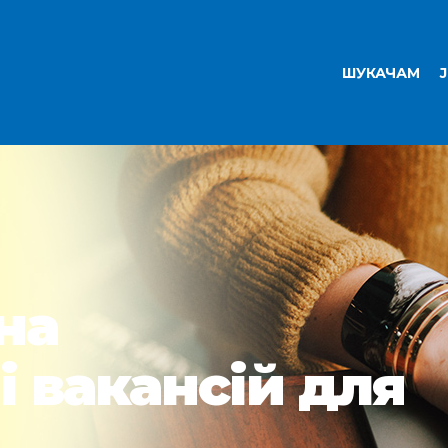
ШУКАЧАМ
на
і вакансій для