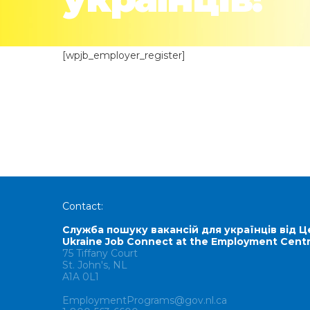
[wpjb_employer_register]
Contact:
Служба пошуку вакансій для українців від Ц
Ukraine Job Connect at the Employment Cent
75 Tiffany Court
St. John's, NL
A1A 0L1
EmploymentPrograms@gov.nl.ca