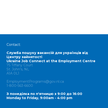
Contact:
Служба пошуку вакансій для українців від
Центру зайнятості
Ukraine Job Connect at the Employment Centre
75 Tiffany Court
St. John's, NL
A1A 0L1
EmploymentPrograms@gov.nl.ca
1-800-563-6600
З понеділка по п'ятницю з 9:00 до 16:00
Monday to Friday, 9:00am - 4:00 pm