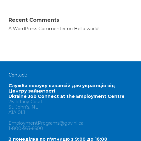
Recent Comments
A WordPress Commenter
on
Hello world!
Contact:
Служба пошуку вакансій для українців від
Центру зайнятості
Ukraine Job Connect at the Employment Centre
75 Tiffany Court
St. John's, NL
A1A 0L1
EmploymentPrograms@gov.nl.ca
1-800-563-6600
З понеділка по п'ятницю з 9:00 до 16:00