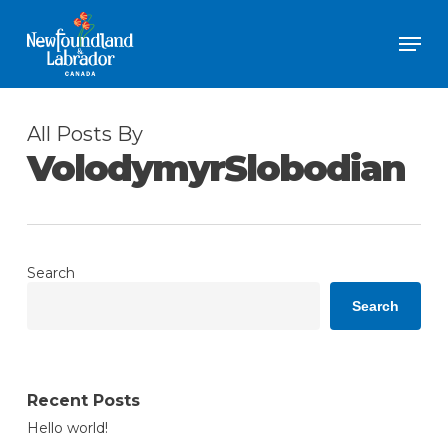
Skip
Men
to
Close
main
Menu
content
All Posts By
VolodymyrSlobodian
Search
Search
Recent Posts
Hello world!