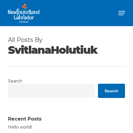
Skip
Men
to
Close
main
Menu
content
All Posts By
SvitlanaHolutiuk
Search
Search
Recent Posts
Hello world!