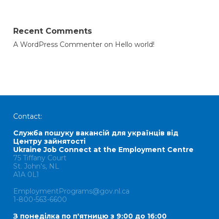
Recent Comments
A WordPress Commenter
on
Hello world!
Contact:
Служба пошуку вакансій для українців від
Центру зайнятості
Ukraine Job Connect at the Employment Centre
75 Tiffany Court
St. John's, NL
A1A 0L1
EmploymentPrograms@gov.nl.ca
1-800-563-6600
З понеділка по п'ятницю з 9:00 до 16:00