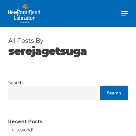
Skip
Men
to
Close
main
Menu
content
All Posts By
serejagetsuga
Search
Search
Recent Posts
Hello world!