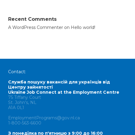
Recent Comments
A WordPress Commenter
on
Hello world!
Contact:
Служба пошуку вакансій для українців від
Центру зайнятості
Ukraine Job Connect at the Employment Centre
75 Tiffany Court
St. John's, NL
A1A 0L1
EmploymentPrograms@gov.nl.ca
1-800-563-6600
З понеділка по п'ятницю з 9:00 до 16:00