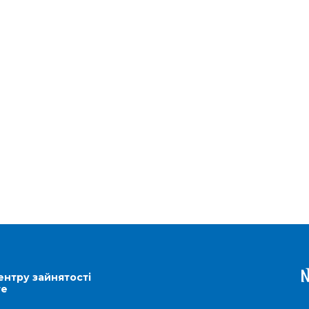
ентру зайнятості
re