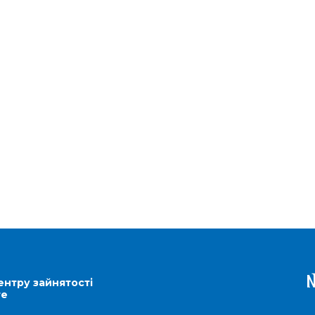
ентру зайнятості
re