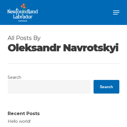
Skip
Men
to
Close
main
Menu
content
All Posts By
Oleksandr Navrotskyi
Search
Search
Recent Posts
Hello world!