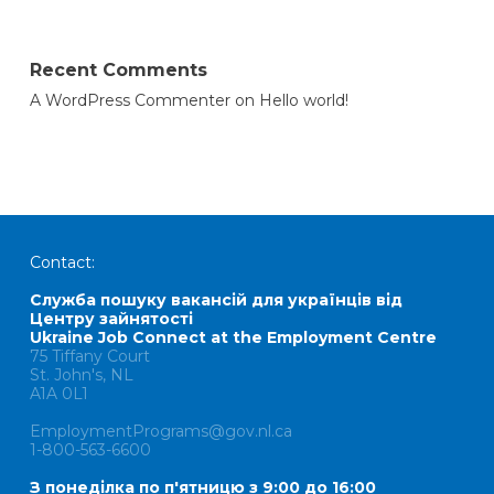
Recent Comments
A WordPress Commenter
on
Hello world!
Contact:
Служба пошуку вакансій для українців від
Центру зайнятості
Ukraine Job Connect at the Employment Centre
75 Tiffany Court
St. John's, NL
A1A 0L1
EmploymentPrograms@gov.nl.ca
1-800-563-6600
З понеділка по п'ятницю з 9:00 до 16:00