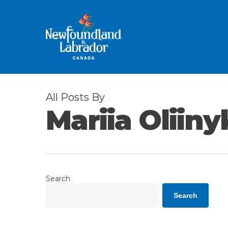
Skip
to
main
content
All Posts By
Mariia Oliiny
Search
Search