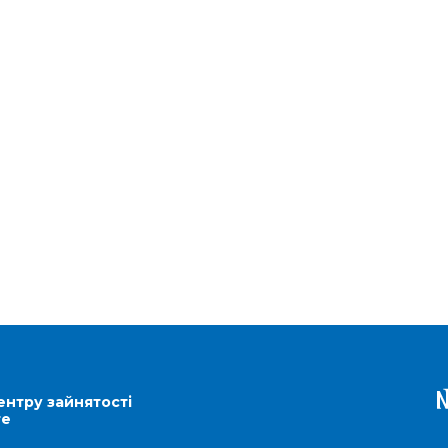
ентру зайнятості
re