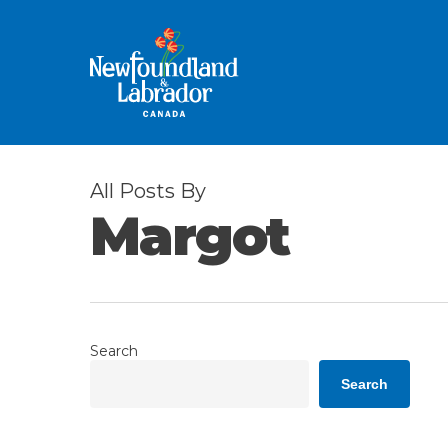
Skip
to
main
content
All Posts By
Margot
Search
Search