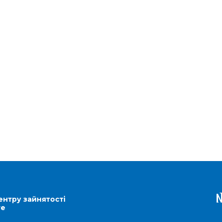
ентру зайнятості
re