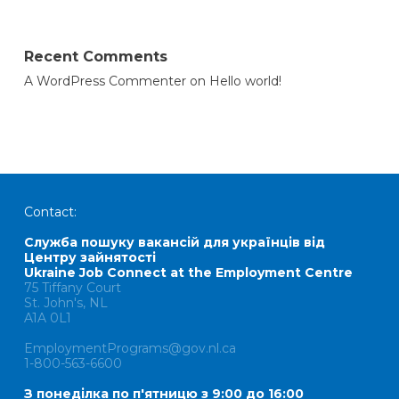
Recent Comments
A WordPress Commenter
on
Hello world!
Contact:
Служба пошуку вакансій для українців від
Центру зайнятості
Ukraine Job Connect at the Employment Centre
75 Tiffany Court
St. John's, NL
A1A 0L1
EmploymentPrograms@gov.nl.ca
1-800-563-6600
З понеділка по п'ятницю з 9:00 до 16:00