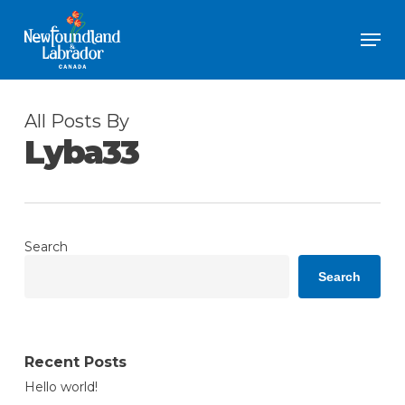
Skip
Men
to
Close
main
Menu
content
All Posts By
Lyba33
Search
Search
Recent Posts
Hello world!