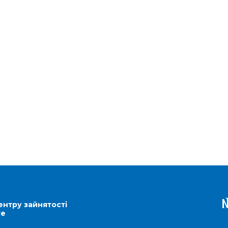
ентру зайнятості
re