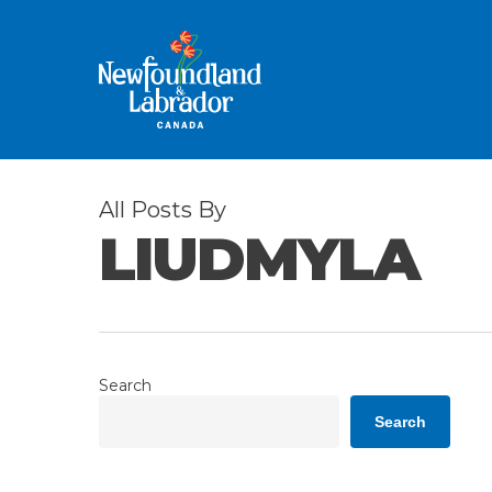
Skip
to
main
content
All Posts By
LIUDMYLA
Search
Search