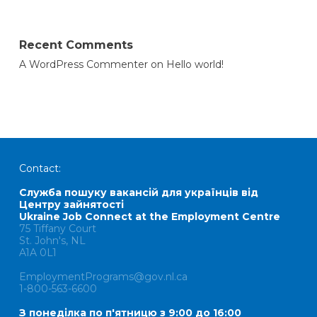
Recent Comments
A WordPress Commenter
on
Hello world!
Contact:
Служба пошуку вакансій для українців від
Центру зайнятості
Ukraine Job Connect at the Employment Centre
75 Tiffany Court
St. John's, NL
A1A 0L1
EmploymentPrograms@gov.nl.ca
1-800-563-6600
З понеділка по п'ятницю з 9:00 до 16:00