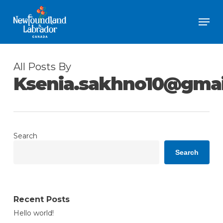
Skip
Men
to
Close
main
Menu
content
All Posts By
Ksenia.sakhno10@gmai
Search
Search
Recent Posts
Hello world!