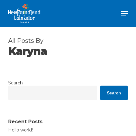
Skip
Men
to
Close
main
Menu
content
All Posts By
Karyna
Search
Search
Recent Posts
Hello world!