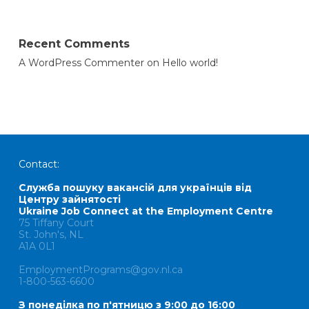
Recent Comments
A WordPress Commenter
on
Hello world!
Contact:
Служба пошуку вакансій для українців від
Центру зайнятості
Ukraine Job Connect at the Employment Centre
75 Tiffany Court
St. John's, NL
A1A 0L1
EmploymentPrograms@gov.nl.ca
1-800-563-6600
З понеділка по п'ятницю з 9:00 до 16:00