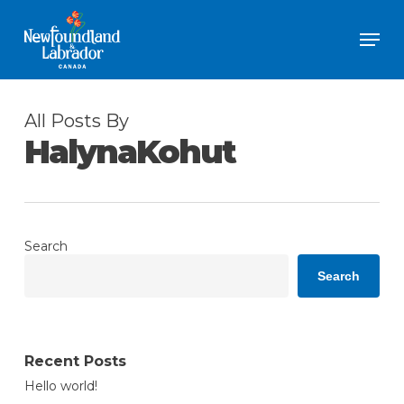
Skip
Men
to
Close
main
Menu
content
All Posts By
HalynaKohut
Search
Search
Recent Posts
Hello world!