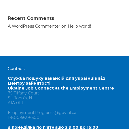
Recent Comments
A WordPress Commenter
on
Hello world!
Contact:
Служба пошуку вакансій для українців від
Центру зайнятості
Ukraine Job Connect at the Employment Centre
75 Tiffany Court
St. John's, NL
A1A 0L1
EmploymentPrograms@gov.nl.ca
1-800-563-6600
З понеділка по п'ятницю з 9:00 до 16:00