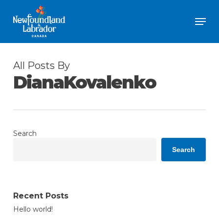
Skip
Men
to
Close
main
Menu
content
All Posts By
DianaKovalenko
Search
Search
Recent Posts
Hello world!