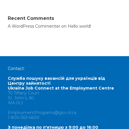
Recent Comments
A WordPress Commenter
on
Hello world!
Contact:
Служба пошуку вакансій для українців від
Центру зайнятості
Ukraine Job Connect at the Employment Centre
75 Tiffany Court
St. John's, NL
A1A 0L1
EmploymentPrograms@gov.nl.ca
1-800-563-6600
З понеділка по п'ятницю з 9:00 до 16:00