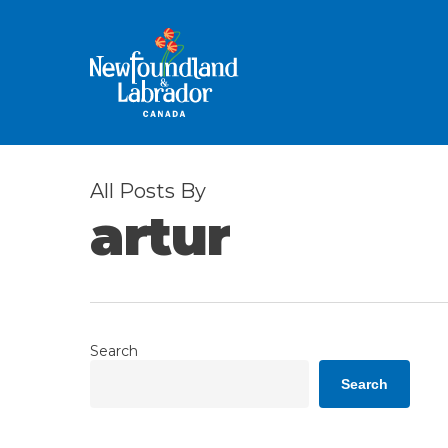
Skip
to
main
content
All Posts By
artur
Search
Search