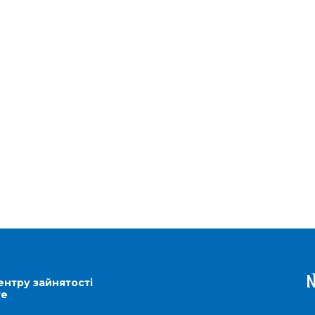
ентру зайнятості
re