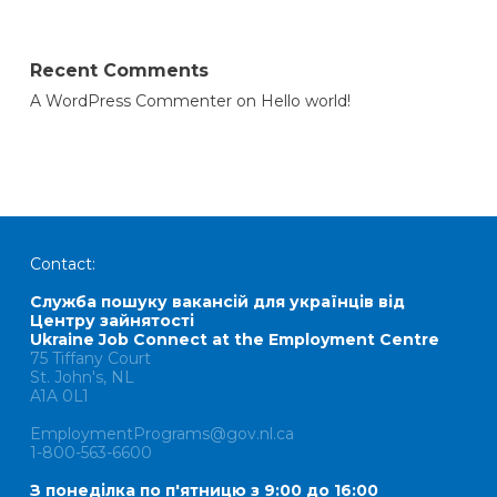
Recent Comments
A WordPress Commenter
on
Hello world!
Contact:
Служба пошуку вакансій для українців від
Центру зайнятості
Ukraine Job Connect at the Employment Centre
75 Tiffany Court
St. John's, NL
A1A 0L1
EmploymentPrograms@gov.nl.ca
1-800-563-6600
З понеділка по п'ятницю з 9:00 до 16:00