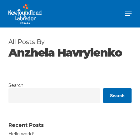
Skip
Men
to
Close
main
Menu
content
All Posts By
Anzhela Havrylenko
Search
Search
Recent Posts
Hello world!