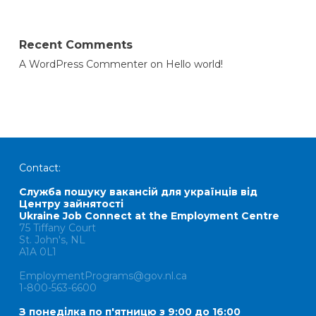
Recent Comments
A WordPress Commenter
on
Hello world!
Contact:
Служба пошуку вакансій для українців від
Центру зайнятості
Ukraine Job Connect at the Employment Centre
75 Tiffany Court
St. John's, NL
A1A 0L1
EmploymentPrograms@gov.nl.ca
1-800-563-6600
З понеділка по п'ятницю з 9:00 до 16:00