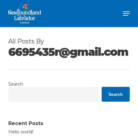
Skip
Men
to
Close
main
Menu
content
All Posts By
6695435r@gmail.com
Search
Search
Recent Posts
Hello world!